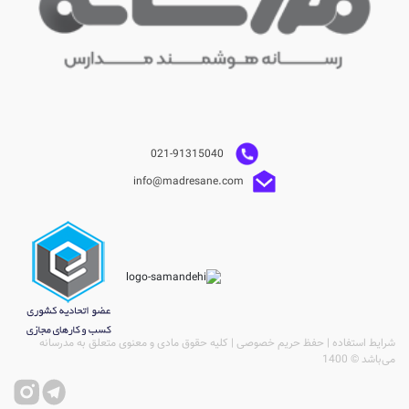
021-91315040
info@madresane.com
شرایط استفاده | حفظ حریم خصوصی | کلیه حقوق مادی و معنوی متعلق به مدرسانه
می‌باشد © 1400