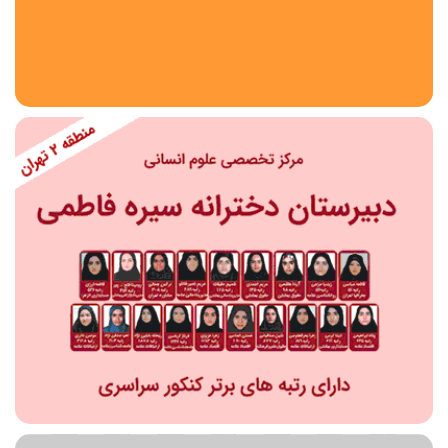
استان
شهر
منطقه
محدوده
مقطع تحصیلی
دبستان
دوره اول متوسطه
دوره دوم متوسطه- فنی
دوره دوم متوسطه- نظری
دوره دوم متوسطه- کاردانش
نامشخص
پیش دبستانی