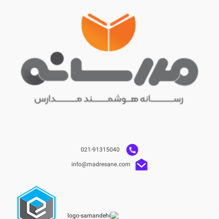
021-91315040
info@madresane.com