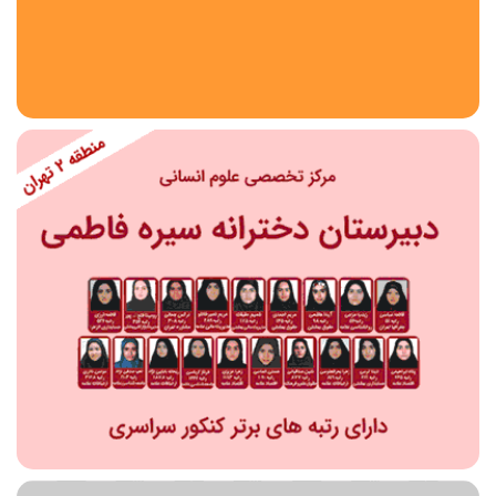
استان
شهر
منطقه
محدوده
مقطع تحصیلی
دبستان
دوره اول متوسطه
دوره دوم متوسطه- فنی
دوره دوم متوسطه- نظری
دوره دوم متوسطه- کاردانش
نامشخص
پیش دبستانی