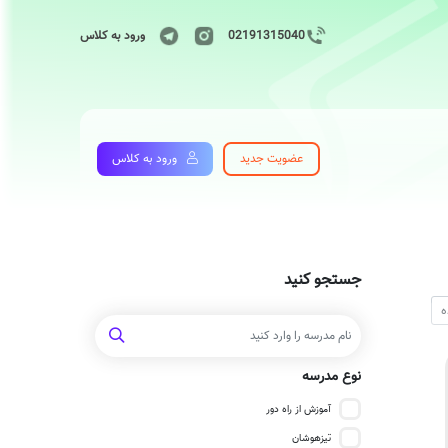
02191315040
ورود به کلاس
عضویت جدید
ورود به کلاس
جستجو کنید
نوع مدرسه
آموزش از راه دور
تیزهوشان