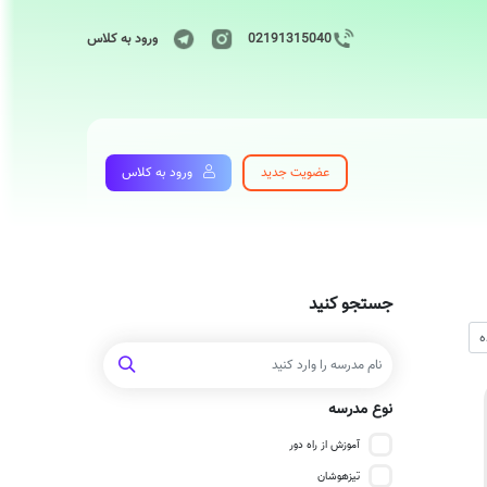
02191315040
ورود به کلاس
عضویت جدید
ورود به کلاس
جستجو کنید
نوع مدرسه
آموزش از راه دور
تیزهوشان