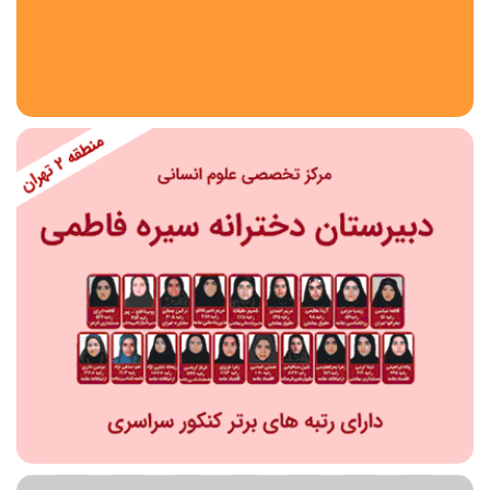
استان
شهر
منطقه
محدوده
مقطع تحصیلی
دبستان
دوره اول متوسطه
دوره دوم متوسطه- فنی
دوره دوم متوسطه- نظری
دوره دوم متوسطه- کاردانش
نامشخص
پیش دبستانی