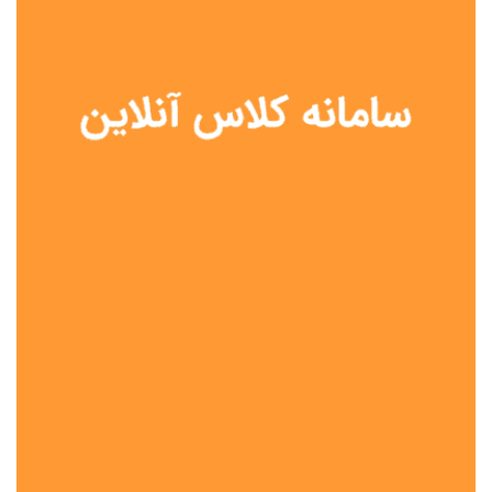
نوع مدرسه
آموزش از راه دور
تیزهوشان
دولتی
شاهد
عشایری
غیر دولتی
نمونه دولتی
هیات امنایی
جنسیت دانش آموز
پسرانه
دخترانه
مختلط
موقعیت جغرافیایی