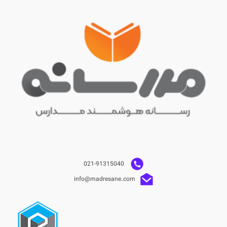
021-91315040
info@madresane.com