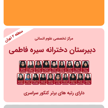
استان
شهر
منطقه
محدوده
مقطع تحصیلی
دبستان
دوره اول متوسطه
دوره دوم متوسطه- فنی
دوره دوم متوسطه- نظری
دوره دوم متوسطه- کاردانش
نامشخص
پیش دبستانی