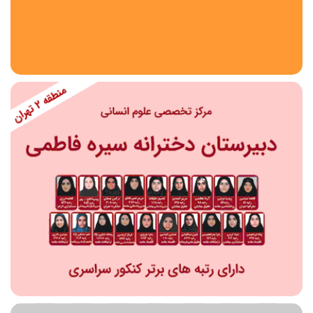
استان
شهر
منطقه
محدوده
مقطع تحصیلی
دبستان
دوره اول متوسطه
دوره دوم متوسطه- فنی
دوره دوم متوسطه- نظری
دوره دوم متوسطه- کاردانش
نامشخص
پیش دبستانی