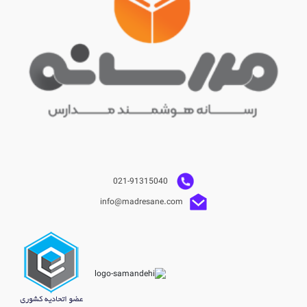
021-91315040
info@madresane.com