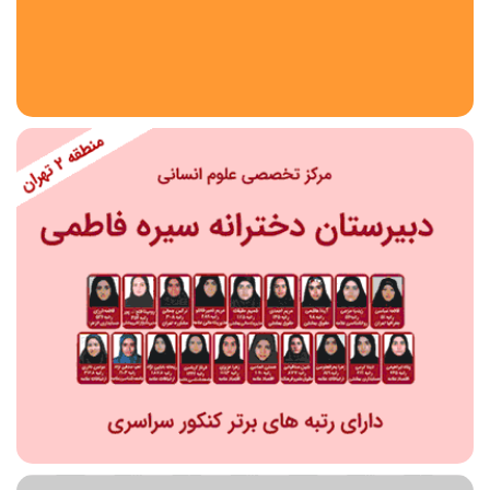
استان
شهر
منطقه
محدوده
مقطع تحصیلی
دبستان
دوره اول متوسطه
دوره دوم متوسطه- فنی
دوره دوم متوسطه- نظری
دوره دوم متوسطه- کاردانش
نامشخص
پیش دبستانی