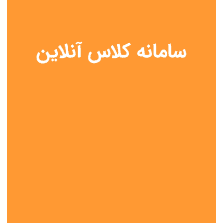
نوع مدرسه
آموزش از راه دور
تیزهوشان
دولتی
شاهد
عشایری
غیر دولتی
نمونه دولتی
هیات امنایی
جنسیت دانش آموز
پسرانه
دخترانه
مختلط
موقعیت جغرافیایی