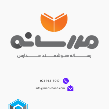
021-91315040
info@madresane.com