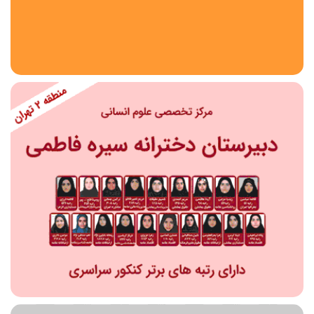
استان
شهر
منطقه
محدوده
مقطع تحصیلی
دبستان
دوره اول متوسطه
دوره دوم متوسطه- فنی
دوره دوم متوسطه- نظری
دوره دوم متوسطه- کاردانش
نامشخص
پیش دبستانی