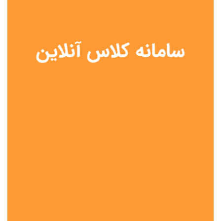
نوع مدرسه
آموزش از راه دور
تیزهوشان
دولتی
شاهد
عشایری
غیر دولتی
نمونه دولتی
هیات امنایی
جنسیت دانش آموز
پسرانه
دخترانه
مختلط
موقعیت جغرافیایی