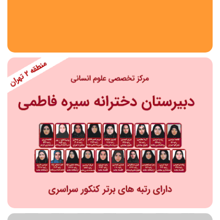
استان
شهر
منطقه
محدوده
مقطع تحصیلی
دبستان
دوره اول متوسطه
دوره دوم متوسطه- فنی
دوره دوم متوسطه- نظری
دوره دوم متوسطه- کاردانش
نامشخص
پیش دبستانی