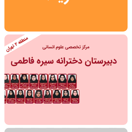
استان
شهر
منطقه
محدوده
مقطع تحصیلی
دبستان
دوره اول متوسطه
دوره دوم متوسطه- فنی
دوره دوم متوسطه- نظری
دوره دوم متوسطه- کاردانش
نامشخص
پیش دبستانی