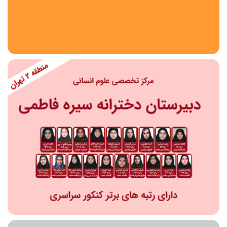
استان
شهر
منطقه
محدوده
مقطع تحصیلی
دبستان
دوره اول متوسطه
دوره دوم متوسطه- فنی
دوره دوم متوسطه- نظری
دوره دوم متوسطه- کاردانش
نامشخص
پیش دبستانی